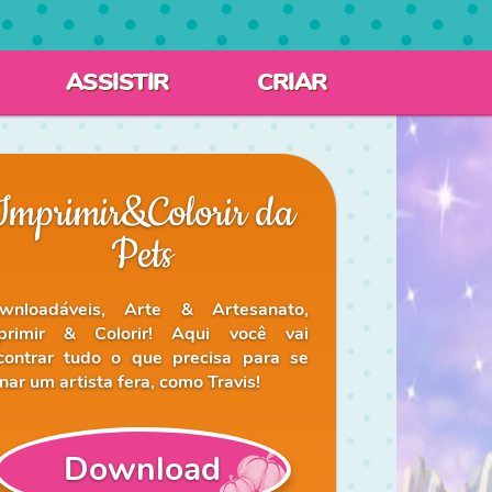
ASSISTIR
CRIAR
Imprimir&Colorir da
Pets
wnloadáveis, Arte & Artesanato,
primir & Colorir! Aqui você vai
contrar tudo o que precisa para se
nar um artista fera, como Travis!
Download