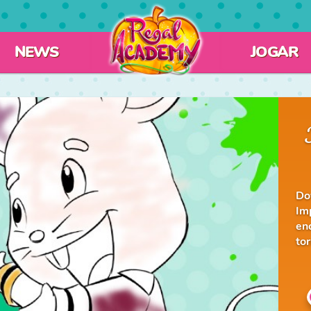
NEWS
JOGAR
Do
Im
en
tor