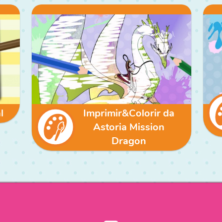
l
Imprimir&Colorir da
Astoria Mission
Dragon
User
account