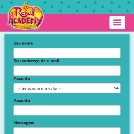
Pular
para
o
Regal
conteúdo
Toggle
Academy
principal
navigati
Entre
Seu nome
em
contato
Seu endereço de e-mail
Assunto
Assunto
Mensagem