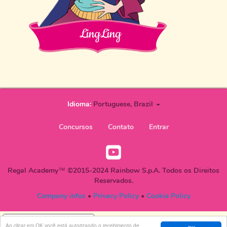
LingLing
Idioma:
Portuguese, Brazil
User
Concursos
Contato
Entrar
account
Youtube
menu
Social
Regal Academy™ ©2015-2024 Rainbow S.p.A. Todos os Direitos
PT-
Reservados.
BR
Company infos
•
Privacy Policy
•
Cookie Policy
Your Privacy Choices
Ao clicar em OK você está autorizando o recebimento de