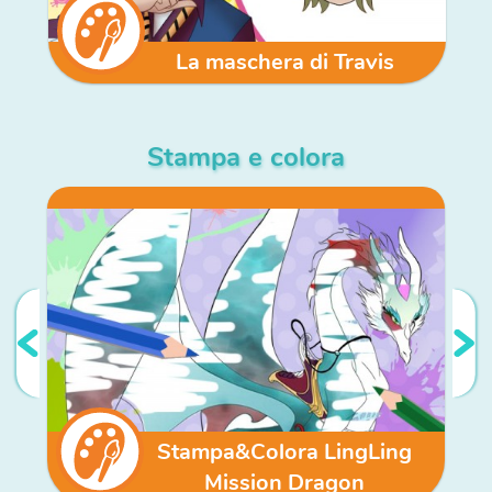
La maschera di Travis
Stampa e colora
Stampa&Colora LingLing
Mission Dragon