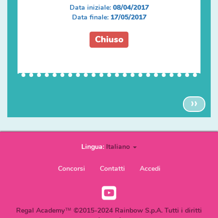
Data iniziale:
08/04/2017
Data finale:
17/05/2017
Chiuso
Paginazione
Pagi
››
succ
Lingua:
Italiano
User
Concorsi
Contatti
Accedi
account
Youtube
menu
Social
Regal Academy™ ©2015-2024 Rainbow S.p.A. Tutti i diritti
IT