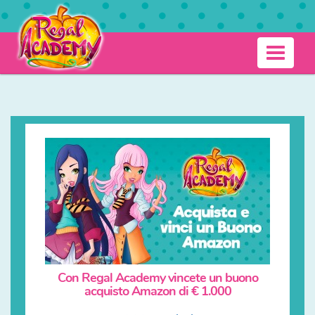
Salta
al
contenuto
Regal
principale
Toggle
Academy
navigati
Concorsi
Con Regal Academy vincete un buono
acquisto Amazon di € 1.000