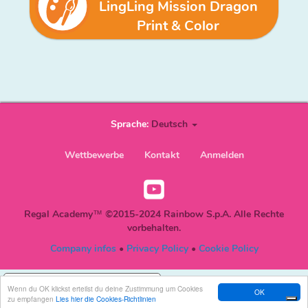
LingLing Mission Dragon
Print & Color
Sprache:
Deutsch
User
Wettbewerbe
Kontakt
Anmelden
account
Youtube
menu
Social
Regal Academy™ ©2015-2024 Rainbow S.p.A. Alle Rechte
DE
vorbehalten.
Company infos
•
Privacy Policy
•
Cookie Policy
Ihre Datenschutzeinstellungen
Wenn du OK klickst erteilst du deine Zustimmung um Cookies
OK
zu empfangen
Lies hier die Cookies-Richtlinien
Hinweis bei Erhebung