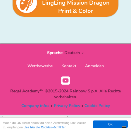
LingLing Mission Dragon
Print & Color
Sprache:
Deutsch
User
Wettbewerbe
Kontakt
Anmelden
account
Youtube
menu
Social
Regal Academy™ ©2015-2024 Rainbow S.p.A. Alle Rechte
DE
vorbehalten.
Company infos
•
Privacy Policy
•
Cookie Policy
Ihre Datenschutzeinstellungen
Wenn du OK klickst erteilst du deine Zustimmung um Cookies
OK
zu empfangen
Lies hier die Cookies-Richtlinien
Hinweis bei Erhebung