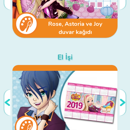
Rose, Astoria ve Joy
duvar kağıdı
El İşi