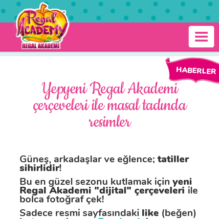
Ana
içeriğe
atla
Regal
Toggl
Akademi
navig
Yepyeni
HABERLER
Regal
Yepyeni Regal Akademi
Akademi
çerçeveleri ile masal tadında
çerçeveleri
resimler
ile
masal
Güneş, arkadaşlar ve eğlence;
tatiller
sihirlidir
!
tadında
Bu en güzel sezonu kutlamak için
yeni
Regal Akademi "dijital" çerçeveleri
ile
resimler
bolca fotoğraf çek!
Sadece resmi sayfasındaki
like
(beğen)